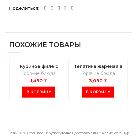
Поделиться
ПОХОЖИЕ ТОВАРЫ
Куриное филе с
Телятина жареная в
овощами и карри
соусе демиглас с
Горячие блюда
Горячие блюда
специями
лесными грибочками
1,490
₸
3,090
₸
В КОРЗИНУ
В КОРЗИНУ
2016-2020 FoodTime - Круглосуточная доставка еды и напитков в Нур-