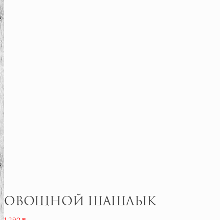
Овощной шашлык
1,290
₸