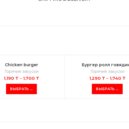
Chicken burger
Бургер ролл говяди
Горячие закуски
Горячие закуски
1,190
₸
–
1,700
₸
1,290
₸
–
1,740
₸
ВЫБРАТЬ ...
ВЫБРАТЬ ...