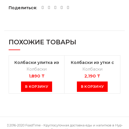
Поделиться
ПОХОЖИЕ ТОВАРЫ
Колбаски улитка из
Колбаски из утки с
курицы с
жареной картошечкой
Колбаски
Колбаски
картошечкой по-
1,890
₸
2,190
₸
домашнему
В КОРЗИНУ
В КОРЗИНУ
2016-2020 FoodTime - Круглосуточная доставка еды и напитков в Нур-