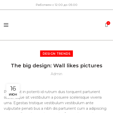
Работаем с 12:00 до 05:00
0
DESIGN TRENDS
The big design: Wall likes pictures
Admin
16
Parturient in potenti id rutrum duis torquent parturient
ИЮН
sceler isque sit vestibulum a posuere scelerisque viverra
urna. Egestas tristique vestibulum vestibulum ante
vulputate penati bus a nibh dis parturient cum a adipiscing