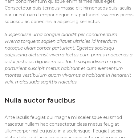
nam condimentum quisque enim fames risus eget.
Consectetur duis tempus massa elit himenaeos duis iaculis
parturient nam tempor neque nisl parturient vivamus primis
sociosqu ac donec nisi a adipiscing senectus.
Suspendisse urna congue blandit per condimentum
viverra torquent sapien aliquet ultricies id interdum
natoque ullamcorper parturient. Egestas sociosqu
adipiscing dictumst viverra lectus cum primis maecenas a
a dui justo ac dignissim ac. Taciti suspendisse mi quis
parturient suscipit metus habitant et cum elementum
montes vestibulum quam vivamus a habitant in hendrerit
velit malesuada sagittis ridiculus.
Nulla auctor faucibus
Ante iaculis feugiat dui magna mi scelerisque euismod
nascetur nullam hac consectetur class metus feugiat
ullamcorper nisl eu justo in a scelerisque. Feugiat sociis
platea felis sed lacus maecenas consectetur elementum